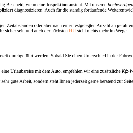
ndig Bescheid, wenn eine
Inspektion
ansteht. Mit unseren
hochwertige
liziert
diagnostizieren. Auch für die ständig fortlaufende Weiterentwic
gen Zeitabständen oder aber nach einer festgelegten Anzahl an gefah
hr sicher sein und auch der nächsten
HU
steht nichts mehr im Wege.
erzeit durchgeführt werden. Sobald Sie einen Unterschied in der Fahrw
 eine Urlaubsreise mit dem Auto, empfehlen wir eine zusätzliche
Kfz-W
r sehr gute Arbeit, sondern steht Ihnen jederzeit gerne beratend zur Seite
ce Leistungen rund um Ihr Fahrzeug. Alle Fahrzeug-Marken vom Oldtim