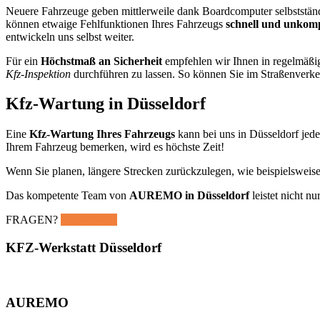
Neuere Fahrzeuge geben mittlerweile dank Boardcomputer selbststä
können etwaige Fehlfunktionen Ihres Fahrzeugs
schnell und unkomp
entwickeln uns selbst weiter.
Für ein
Höchstmaß an Sicherheit
empfehlen wir Ihnen in regelmäßi
Kfz-Inspektion
durchführen zu lassen. So können Sie im Straßenverke
Kfz-Wartung in Düsseldorf
Eine
Kfz-Wartung Ihres Fahrzeugs
kann bei uns in Düsseldorf jed
Ihrem Fahrzeug bemerken, wird es höchste Zeit!
Wenn Sie planen, längere Strecken zurückzulegen, wie beispielsweise
Das kompetente Team von
AUREMO in Düsseldorf
leistet nicht nu
FRAGEN?
KONTAKT
KFZ-Werkstatt Düsseldorf
Ihre KFZ-Werkstatt in Düsseldorf für alle Autoreparaturen & Servi
AUREMO