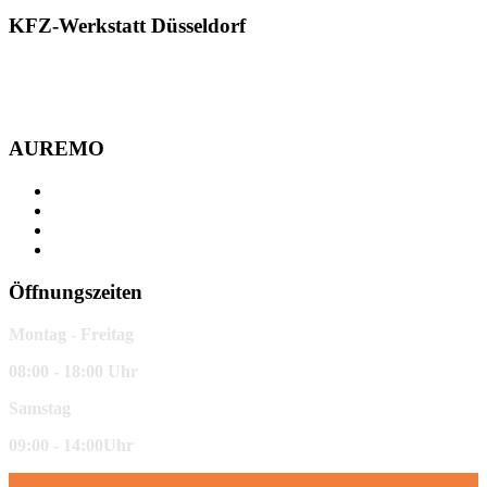
KFZ-Werkstatt Düsseldorf
Ihre KFZ-Werkstatt in Düsseldorf für alle Autoreparaturen &
Service Leistungen rund um Ihr Fahrzeug. Alle Fahrzeug-Marken
vom Oldtimer bis zum Sportwagen.
AUREMO
Fichtenstraße 70
40233 Düsseldorf
0211 - 733 45 61
info@auremo.de
Öffnungszeiten
Montag - Freitag
08:00 - 18:00 Uhr
Samstag
09:00 - 14:00Uhr