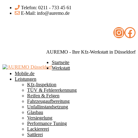
Telefon: 0211 - 733 45 61
E-Mail: info@auremo.de
Insta
Fa
AUREMO - Ihre Kfz-Werkstatt in Düsseldorf
Startseite
Werkstatt
Mobile.de
Leistungen
Kfz-Inspektion
TÜV & Fehlererkennung
Reifen & Felgen
Fahrzeugaufbereitung
Unfallinstandsetzung
Glasbau
Versiegelung
Performance Tuning
Lackiererei
Sattlerei